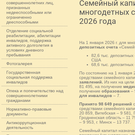
Семейный кап
совершеннолетних лиц,
признанных
многодетных с
недееспособными или
ограниченно
2026 года
дееспособными
Отделение социальной
реабилитации, абилитации
инвалидов, поддержка
На 1 января 2026 г. для м
активного долголетия в
депозитных счета
«Семейн
условиях дневного
пребывания
82,6 тыс. депозитных
США
Фотогалерея
68,6 тыс. депозитных
Государственная
По состоянию на 1 января 
социальная поддержка
средствами семейного кап
инвалидов
заявлений.
Из них на цел
81 495, на получение
меди
Опека и попечительство над
получение
образования
– 
совершеннолетними
для инвалидов
– 7.
гражданами
Принято 98 649 решений
о
средствами семейного капит
Нормативно-правовые
20 859, Витебская – 9 581, 
документы
Гродненская область – 11 7
– 9 953, г. Минск – 13 737.
Антикоррупционная
деятельность
Семейный капитал назнача