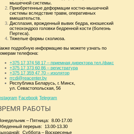
мышечной системы.
Приобретенные деформации костно-мышечной
системы вследствие травм, оперативных
вмешательств.
Дисплазия, врожденный вывих бедра, юношеский
остеохондроз головки бедренной кости (болезнь
Пертеса).
Тяжелые формы сколиоза.
акже подробную информацию вы можете узнать по
омерам телефона:
+375 17 374 58 17 – приемная директора тел./факс
+375 17 373 60 86 – регистратура
+375 17 359 47 70 – изолятор
rrcdi@reacenter.by
Республика Беларусь, г. Минск,
ул. Севастопольская, 56
nstagram
Facebook
Telegram
ВРЕМЯ РАБОТЫ
онедельник – Пятница: 8.00-17.00
беденный перерыв: 13.00-13.30
ыходной: Суббота – Воскресенье