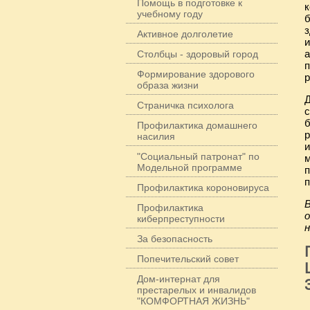
Помощь в подготовке к
к
учебному году
б
з
Активное долголетие
и
а
Столбцы - здоровый город
п
Формирование здорового
образа жизни
Д
Страничка психолога
с
б
Профилактика домашнего
р
насилия
"Социальный патронат" по
м
Модельной программе
п
п
Профилактика короновируса
Профилактика
киберпреступности
н
За безопасность
Попечительский совет
Дом-интернат для
престарелых и инвалидов
"КОМФОРТНАЯ ЖИЗНЬ"