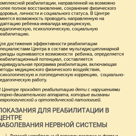
омплексной реабилитации, направленной на возможно
олее полное восстановление, сохранение физического
доровья, личности и социального статуса. В Центре
меется возможность проводить направленную на
даптацию ребенка-инвалида медицинскую,
едагогическую, психологическую, социальную
реабилитацию.
ля достижения эффективности реабилитации
пециалистами Центра в составе мультидисциплинарной
ригады оцениваются возможности ребенка, определяется
еабилитационный потенциал, составляется
индивидуальная программа реабилитации, включающая
етоды медицинского физического воздействия,
сихологическую и логопедическую коррекцию, социально-
едагогическую работу.
В Центре проходят реабилитацию дети с нарушениями
опорно-двигательного аппарата, которые вызваны
еврологической и ортопедической патологией.
ПОКАЗАНИЯ ДЛЯ РЕАБИЛИТАЦИИ В
ЦЕНТРЕ
ЗАБОЛЕВАНИЯ НЕРВНОЙ СИСТЕМЫ
Детский церебральный паралич различных форм и